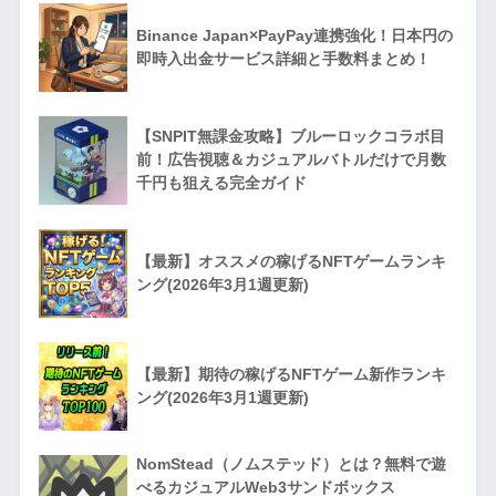
Binance Japan×PayPay連携強化！日本円の
即時入出金サービス詳細と手数料まとめ！
【SNPIT無課金攻略】ブルーロックコラボ目
前！広告視聴＆カジュアルバトルだけで月数
千円も狙える完全ガイド
【最新】オススメの稼げるNFTゲームランキ
ング(2026年3月1週更新)
【最新】期待の稼げるNFTゲーム新作ランキ
ング(2026年3月1週更新)
NomStead（ノムステッド）とは？無料で遊
べるカジュアルWeb3サンドボックス