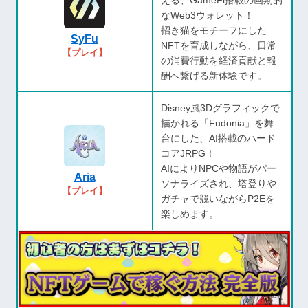
える、GameFi搭載の画期的
なWeb3ウォレット！
招き猫をモチーフにした
SyFu
NFTを育成しながら、日常
【プレイ】
の消費行動を経済貢献と報
酬へ繋げる新体験です。
Disney風3Dグラフィックで
描かれる「Fudonia」を舞
台にした、AI搭載のハード
コアJRPG！
AIによりNPCや物語がパー
Aria
ソナライズされ、塔登りや
【プレイ】
ガチャで競いながらP2Eを
楽しめます。