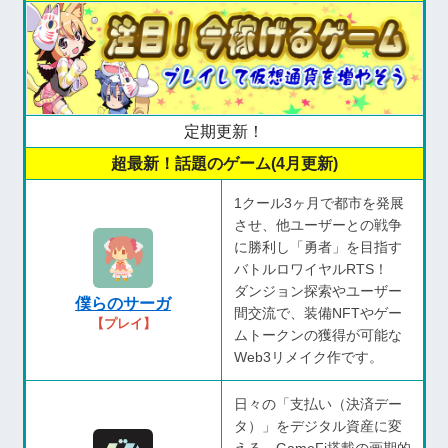
定期更新！
超最新！話題のゲーム(4月更新)
1クール3ヶ月で都市を発展
させ、他ユーザーとの戦争
に勝利し「勇者」を目指す
バトルロワイヤルRTS！
ダンジョン探索やユーザー
僕らのサーガ
間交流で、装備NFTやゲー
【プレイ】
ムトークンの獲得が可能な
Web3リメイク作です。
日々の「支払い（決済デー
タ）」をデジタル資産に変