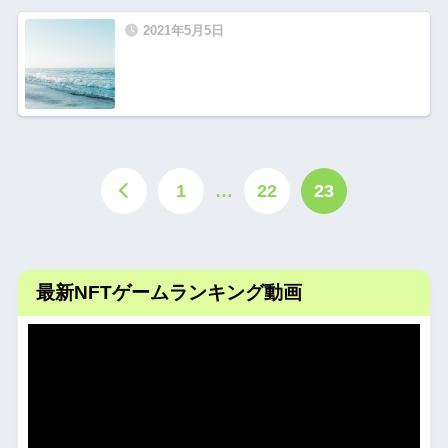
2021年5月5日
1
…
22
23
最新NFTゲームランキング動画
動
画
プ
レ