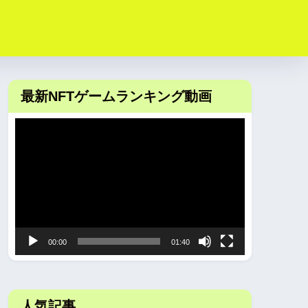
最新NFTゲームランキング動画
動
画
プ
レ
ー
ヤ
00:00
01:40
ー
人気記事