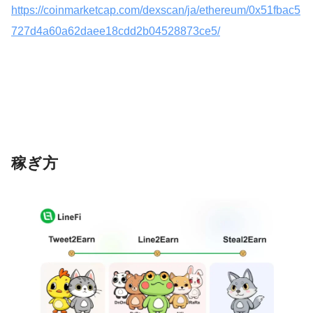
https://coinmarketcap.com/dexscan/ja/ethereum/0x51fbac5
727d4a60a62daee18cdd2b04528873ce5/
稼ぎ方