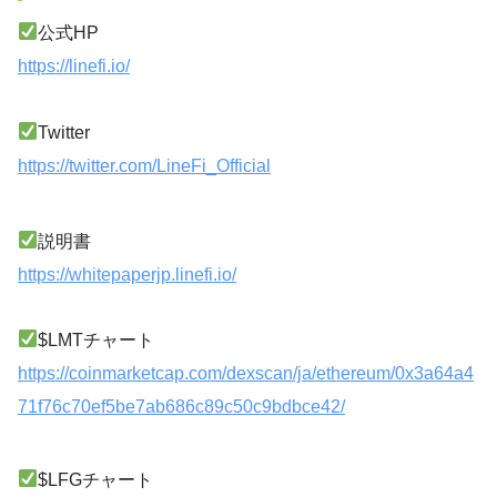
公式HP
https://linefi.io/
Twitter
https://twitter.com/LineFi_Official
説明書
https://whitepaperjp.linefi.io/
$LMTチャート
https://coinmarketcap.com/dexscan/ja/ethereum/0x3a64a4
71f76c70ef5be7ab686c89c50c9bdbce42/
$LFGチャート