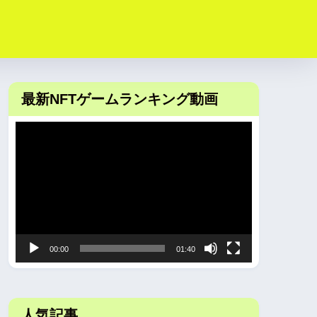
最新NFTゲームランキング動画
動
画
プ
レ
ー
ヤ
00:00
01:40
ー
人気記事